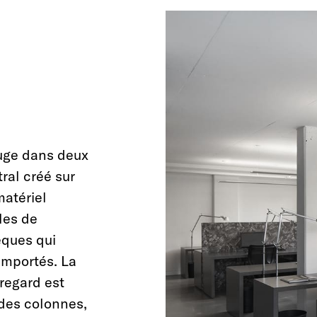
fuge dans deux
ral créé sur
matériel
lles de
èques qui
remportés. La
 regard est
 des colonnes,